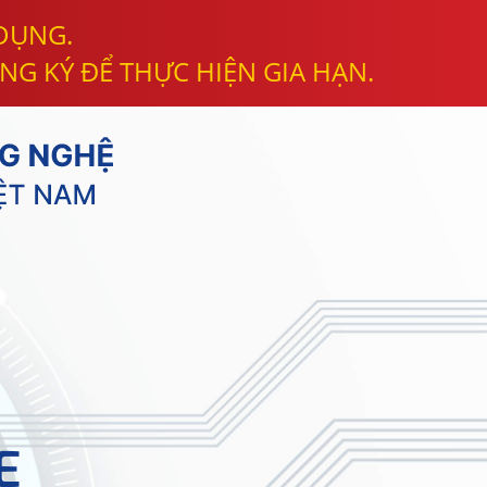
 DỤNG.
NG KÝ ĐỂ THỰC HIỆN GIA HẠN.
E