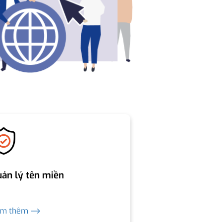
ản lý tên miền
em thêm ⟶