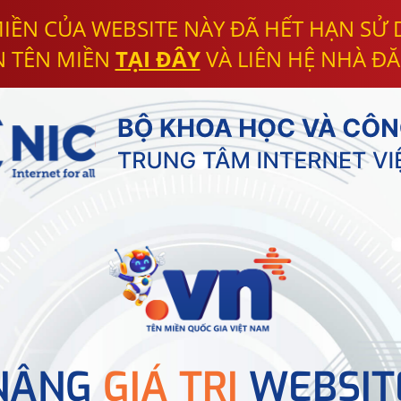
IỀN CỦA WEBSITE NÀY ĐÃ HẾT HẠN SỬ
N TÊN MIỀN
TẠI ĐÂY
VÀ LIÊN HỆ NHÀ ĐĂ
NÂNG
GIÁ TRỊ
WEBSIT