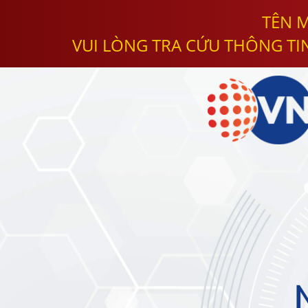
TÊN M
VUI LÒNG TRA CỨU THÔNG TI