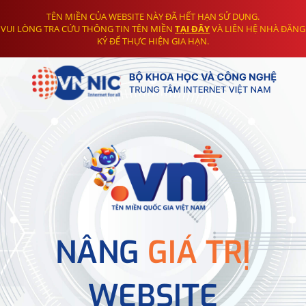
TÊN MIỀN CỦA WEBSITE NÀY ĐÃ HẾT HẠN SỬ DỤNG.
VUI LÒNG TRA CỨU THÔNG TIN TÊN MIỀN
TẠI ĐÂY
VÀ LIÊN HỆ NHÀ ĐĂNG
KÝ ĐỂ THỰC HIỆN GIA HẠN.
NÂNG
GIÁ TRỊ
WEBSITE