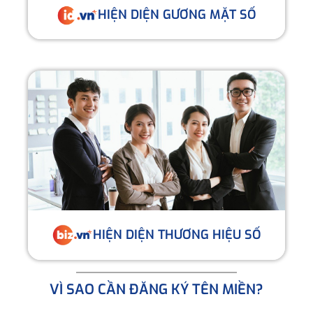
HIỆN DIỆN GƯƠNG MẶT SỐ
HIỆN DIỆN THƯƠNG HIỆU SỐ
VÌ SAO CẦN ĐĂNG KÝ TÊN MIỀN?