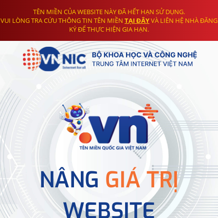
TÊN MIỀN CỦA WEBSITE NÀY ĐÃ HẾT HẠN SỬ DỤNG.
VUI LÒNG TRA CỨU THÔNG TIN TÊN MIỀN
TẠI ĐÂY
VÀ LIÊN HỆ NHÀ ĐĂNG
KÝ ĐỂ THỰC HIỆN GIA HẠN.
NÂNG
GIÁ TRỊ
WEBSITE