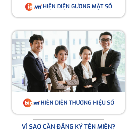
HIỆN DIỆN GƯƠNG MẶT SỐ
HIỆN DIỆN THƯƠNG HIỆU SỐ
VÌ SAO CẦN ĐĂNG KÝ TÊN MIỀN?