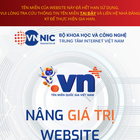
TÊN MIỀN CỦA WEBSITE NÀY ĐÃ HẾT HẠN SỬ DỤNG.
VUI LÒNG TRA CỨU THÔNG TIN TÊN MIỀN
TẠI ĐÂY
VÀ LIÊN HỆ NHÀ ĐĂNG
KÝ ĐỂ THỰC HIỆN GIA HẠN.
NÂNG
GIÁ TRỊ
WEBSITE