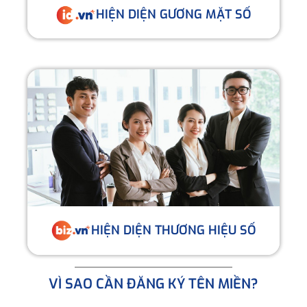
HIỆN DIỆN GƯƠNG MẶT SỐ
HIỆN DIỆN THƯƠNG HIỆU SỐ
VÌ SAO CẦN ĐĂNG KÝ TÊN MIỀN?