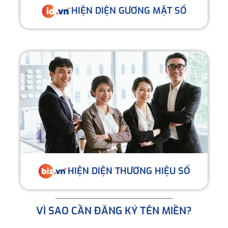
HIỆN DIỆN GƯƠNG MẶT SỐ
HIỆN DIỆN THƯƠNG HIỆU SỐ
VÌ SAO CẦN ĐĂNG KÝ TÊN MIỀN?