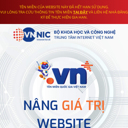
TÊN MIỀN CỦA WEBSITE NÀY ĐÃ HẾT HẠN SỬ DỤNG.
VUI LÒNG TRA CỨU THÔNG TIN TÊN MIỀN
TẠI ĐÂY
VÀ LIÊN HỆ NHÀ ĐĂNG
KÝ ĐỂ THỰC HIỆN GIA HẠN.
NÂNG
GIÁ TRỊ
WEBSITE