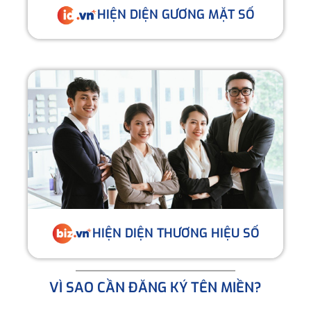
HIỆN DIỆN GƯƠNG MẶT SỐ
HIỆN DIỆN THƯƠNG HIỆU SỐ
VÌ SAO CẦN ĐĂNG KÝ TÊN MIỀN?