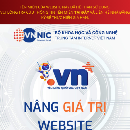
TÊN MIỀN CỦA WEBSITE NÀY ĐÃ HẾT HẠN SỬ DỤNG.
VUI LÒNG TRA CỨU THÔNG TIN TÊN MIỀN
TẠI ĐÂY
VÀ LIÊN HỆ NHÀ ĐĂNG
KÝ ĐỂ THỰC HIỆN GIA HẠN.
NÂNG
GIÁ TRỊ
WEBSITE