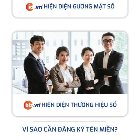
HIỆN DIỆN GƯƠNG MẶT SỐ
HIỆN DIỆN THƯƠNG HIỆU SỐ
VÌ SAO CẦN ĐĂNG KÝ TÊN MIỀN?