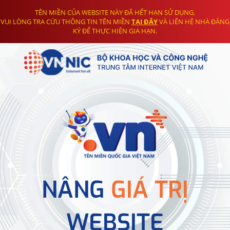
TÊN MIỀN CỦA WEBSITE NÀY ĐÃ HẾT HẠN SỬ DỤNG.
VUI LÒNG TRA CỨU THÔNG TIN TÊN MIỀN
TẠI ĐÂY
VÀ LIÊN HỆ NHÀ ĐĂNG
KÝ ĐỂ THỰC HIỆN GIA HẠN.
NÂNG
GIÁ TRỊ
WEBSITE