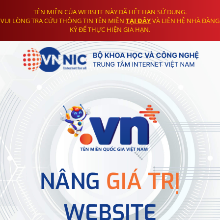
TÊN MIỀN CỦA WEBSITE NÀY ĐÃ HẾT HẠN SỬ DỤNG.
VUI LÒNG TRA CỨU THÔNG TIN TÊN MIỀN
TẠI ĐÂY
VÀ LIÊN HỆ NHÀ ĐĂNG
KÝ ĐỂ THỰC HIỆN GIA HẠN.
NÂNG
GIÁ TRỊ
WEBSITE