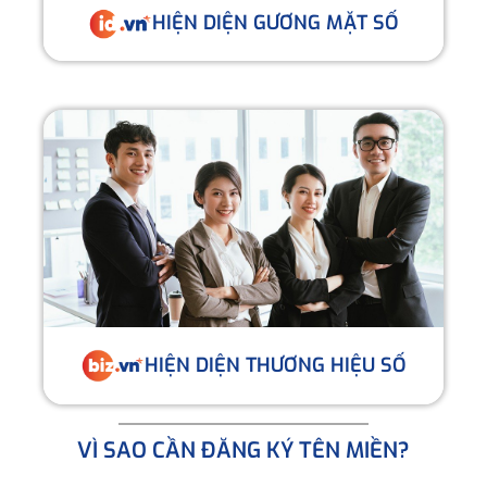
HIỆN DIỆN GƯƠNG MẶT SỐ
HIỆN DIỆN THƯƠNG HIỆU SỐ
VÌ SAO CẦN ĐĂNG KÝ TÊN MIỀN?